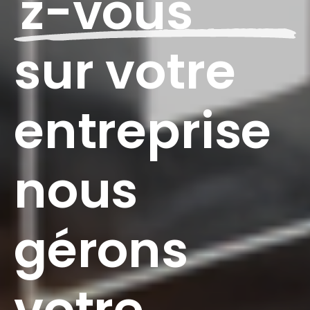
z
-
v
o
u
s
s
u
r
v
o
t
r
e
e
n
t
r
e
p
r
i
s
e
n
o
u
s
g
é
r
o
n
s
v
o
t
r
e