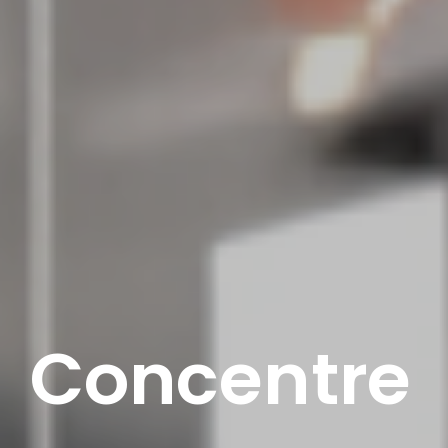
C
o
n
c
e
n
t
r
e