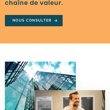
chaîne de valeur.
N
O
U
S
C
O
N
S
U
L
T
E
R