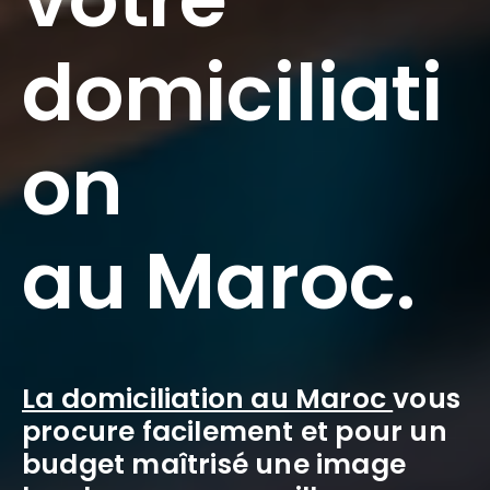
d
o
m
i
c
i
l
i
a
t
i
o
n
a
u
M
a
r
o
c
.
La domiciliation au Maroc
vous
procure facilement et pour un
budget maîtrisé une image